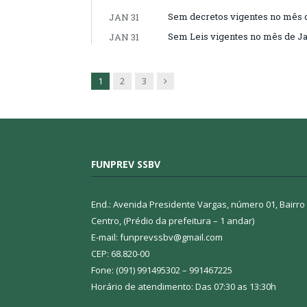
Sem decretos vigentes no mês 
JAN 31
Sem Leis vigentes no mês de Ja
JAN 31
Next
1
2
3
FUNPREV SSBV
End.: Avenida Presidente Vargas, número 01, Bairro
Centro, (Prédio da prefeitura – 1 andar)
E-mail: funprevssbv@gmail.com
CEP: 68.820-00
Fone: (091) 991495302 – 991467225
Horário de atendimento: Das 07:30 as 13:30h