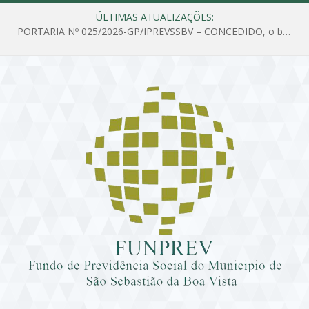
ÚLTIMAS ATUALIZAÇÕES:
PORTARIA Nº 025/2026-GP/IPREVSSBV – CONCEDIDO, o benefício de PENSÃO a MARIA ESTELA DOS SANTOS SOUZA