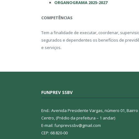
ORGANOGRAMA 2025-2027
COMPETÊNCIAS
Tem a finalidade de executar, coordenar, supervis
segurados e dependentes os benefícios de previdênc
e serviços.
FUNPREV SSBV
End.: Avenida Presidente Vargas, número 01, Bairro
Centro, (Prédio da prefeitura – 1 andar)
E-mail: funprevssbv@gmail.com
CEP: 68.820-00