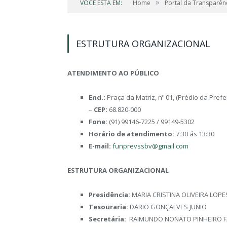
»
VOCÊ ESTÁ EM:
Home
Portal da Transparên
ESTRUTURA ORGANIZACIONAL
ATENDIMENTO AO PÚBLICO
End.:
Praça da Matriz, nº 01, (Prédio da Pref
–
CEP:
68.820-000
Fone:
(91) 99146-7225 / 99149-5302
Horário de atendimento:
7:30 ás 13:30
E-mail:
funprevssbv@gmail.com
ESTRUTURA ORGANIZACIONAL
Presidência:
MARIA CRISTINA OLIVEIRA LOPE
Tesouraria:
DARIO GONÇALVES JUNIO
Secretária:
RAIMUNDO NONATO PINHEIRO F