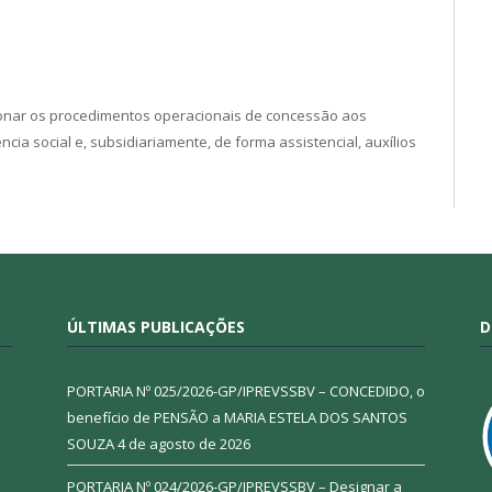
ionar os procedimentos operacionais de concessão aos
ia social e, subsidiariamente, de forma assistencial, auxílios
ÚLTIMAS PUBLICAÇÕES
D
PORTARIA Nº 025/2026-GP/IPREVSSBV – CONCEDIDO, o
benefício de PENSÃO a MARIA ESTELA DOS SANTOS
SOUZA
4 de agosto de 2026
PORTARIA Nº 024/2026-GP/IPREVSSBV – Designar a