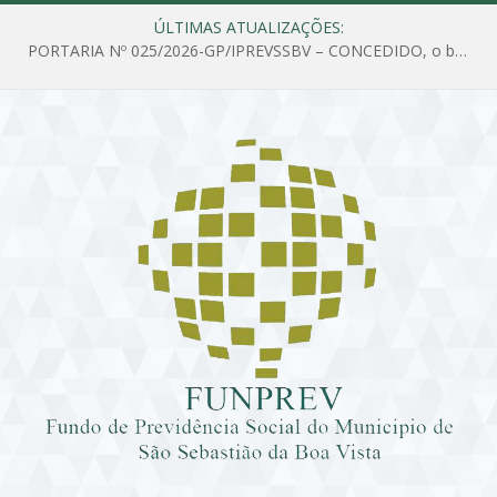
ÚLTIMAS ATUALIZAÇÕES:
PORTARIA Nº 025/2026-GP/IPREVSSBV – CONCEDIDO, o benefício de PENSÃO a MARIA ESTELA DOS SANTOS SOUZA