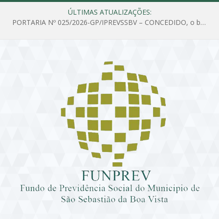
ÚLTIMAS ATUALIZAÇÕES:
PORTARIA Nº 025/2026-GP/IPREVSSBV – CONCEDIDO, o benefício de PENSÃO a MARIA ESTELA DOS SANTOS SOUZA