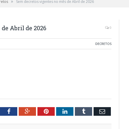
»
retos
Sem decretos vigentes no mês de Abril de 2026
de Abril de 2026
0
DECRETOS
tter
Facebook
Google+
Pinterest
LinkedIn
Tumblr
Email