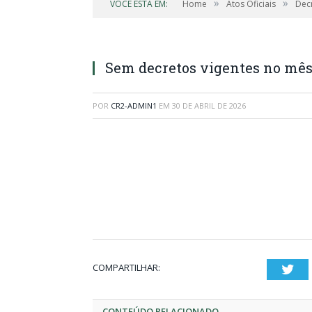
»
»
VOCÊ ESTÁ EM:
Home
Atos Oficiais
Dec
Sem decretos vigentes no mês 
POR
CR2-ADMIN1
EM
30 DE ABRIL DE 2026
COMPARTILHAR:
Twi
CONTEÚDO RELACIONADO