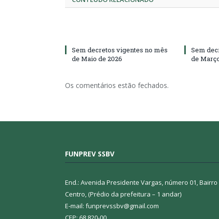
Sem decretos vigentes no mês
Sem decr
de Maio de 2026
de Março
Os comentários estão fechados.
FUNPREV SSBV
End.: Avenida Presidente Vargas, número 01, Bairro
Centro, (Prédio da prefeitura – 1 andar)
E-mail: funprevssbv@gmail.com
CEP: 68.820-00