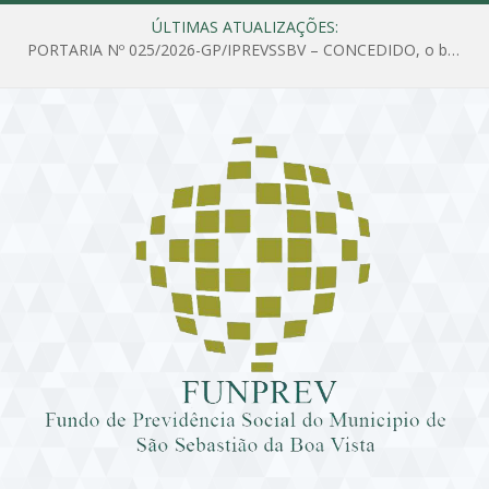
ÚLTIMAS ATUALIZAÇÕES:
PORTARIA Nº 025/2026-GP/IPREVSSBV – CONCEDIDO, o benefício de PENSÃO a MARIA ESTELA DOS SANTOS SOUZA