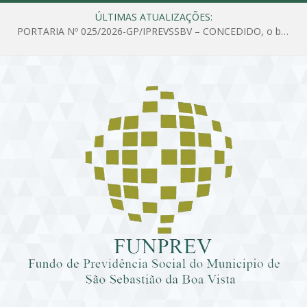
ÚLTIMAS ATUALIZAÇÕES:
PORTARIA Nº 025/2026-GP/IPREVSSBV – CONCEDIDO, o benefício de PENSÃO a MARIA ESTELA DOS SANTOS SOUZA