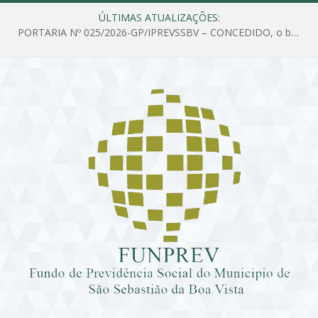
ÚLTIMAS ATUALIZAÇÕES:
PORTARIA Nº 025/2026-GP/IPREVSSBV – CONCEDIDO, o benefício de PENSÃO a MARIA ESTELA DOS SANTOS SOUZA