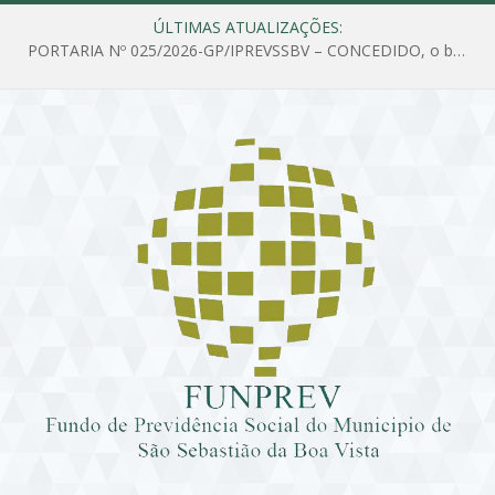
ÚLTIMAS ATUALIZAÇÕES:
PORTARIA Nº 025/2026-GP/IPREVSSBV – CONCEDIDO, o benefício de PENSÃO a MARIA ESTELA DOS SANTOS SOUZA