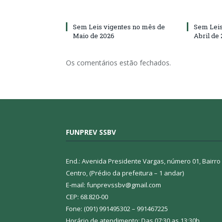
Sem Leis vigentes no mês de
Sem Leis
Maio de 2026
Abril de
Os comentários estão fechados.
FUNPREV SSBV
End.: Avenida Presidente Vargas, número 01, Bairro
Centro, (Prédio da prefeitura – 1 andar)
E-mail: funprevssbv@gmail.com
CEP: 68.820-00
Fone: (091) 991495302 – 991467225
Horário de atendimento: Das 07:30 as 13:30h