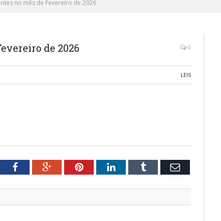
entes no mês de Fevereiro de 2026
evereiro de 2026
0
LEIS
tter
Facebook
Google+
Pinterest
LinkedIn
Tumblr
Email