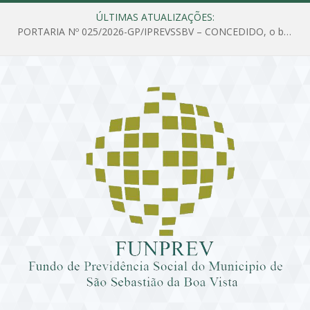
ÚLTIMAS ATUALIZAÇÕES:
PORTARIA Nº 025/2026-GP/IPREVSSBV – CONCEDIDO, o benefício de PENSÃO a MARIA ESTELA DOS SANTOS SOUZA