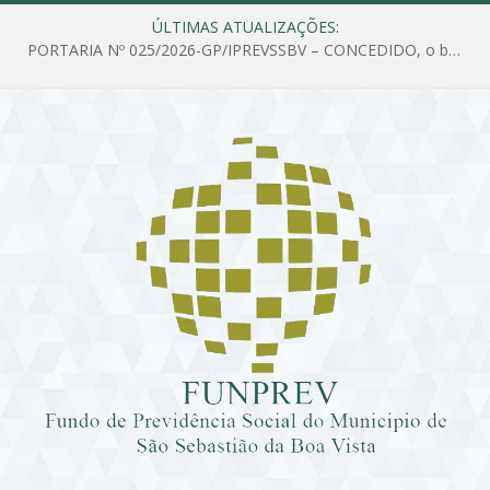
ÚLTIMAS ATUALIZAÇÕES:
PORTARIA Nº 025/2026-GP/IPREVSSBV – CONCEDIDO, o benefício de PENSÃO a MARIA ESTELA DOS SANTOS SOUZA