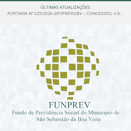
ÚLTIMAS ATUALIZAÇÕES:
PORTARIA Nº 025/2026-GP/IPREVSSBV – CONCEDIDO, o benefício de PENSÃO a MARIA ESTELA DOS SANTOS SOUZA