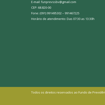
E-mail: funprevssbv@gmail.com
CEP: 68.820-00
Fone: (091) 991495302 – 991467225
Horário de atendimento: Das 07:30 as 13:30h
Todos os direitos reservados ao Fundo de Previdên