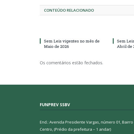
CONTEÚDO RELACIONADO
Sem Leis vigentes no mês de
Sem Leis
Maio de 2026
Abril de
Os comentários estão fechados.
FUNPREV SSBV
End.: Avenida Presidente Vargas, número 01, Bairro
Centro, (Prédio da prefeitura – 1 andar)