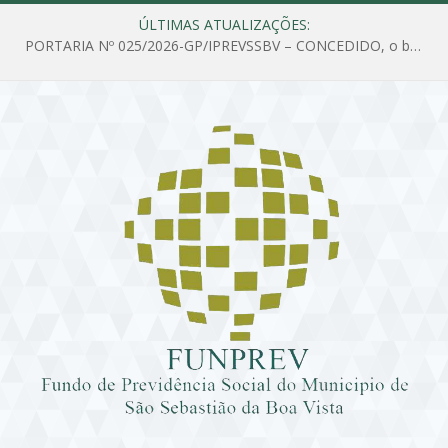
ÚLTIMAS ATUALIZAÇÕES:
PORTARIA Nº 025/2026-GP/IPREVSSBV – CONCEDIDO, o benefício de PENSÃO a MARIA ESTELA DOS SANTOS SOUZA