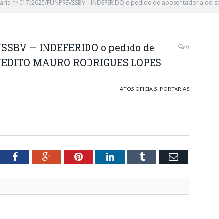
taria nº 017/2025/FUNPREVSSBV – INDEFERIDO o pedido de aposentadoria do
VSSBV – INDEFERIDO o pedido de
0
BENEDITO MAURO RODRIGUES LOPES
ATOS OFICIAIS
,
PORTARIAS
tter
Facebook
Google+
Pinterest
LinkedIn
Tumblr
Email