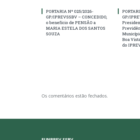
PORTARIA Nº 025/2026-
PORTARI
GP/IPREVSSBV – CONCEDIDO,
GP/IPRE
o benefício de PENSÃO a
President
MARIA ESTELA DOS SANTOS
Previdên
SOUZA
Municípi
Boa Vista
do IPRE
Os comentários estão fechados.
FUNPREV SSBV