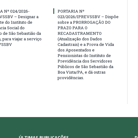
A Nº 024/2026-
PORTARIA Nº
VSSBV – Designar a
023/2026/IPREVSSBV – Dispõe
e do Instituto de
sobre a PRORROGAÇÃO DO
cia Social do
PRAZO PARA O
o de São Sebastião da
RECADASTRAMENTO
, para viajar a serviço
(Atualização dos Dados
VSSBV
Cadastrais) e a Prova de Vida
dos Aposentados e
Pensionistas do Instituto de
Previdência dos Servidores
Públicos de São Sebastião da
Boa Vista/PA, e dá outras
providências.
ÚLTIMAS PUBLICAÇÕES
D