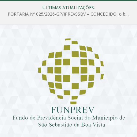
ÚLTIMAS ATUALIZAÇÕES:
PORTARIA Nº 025/2026-GP/IPREVSSBV – CONCEDIDO, o benefício de PENSÃO a MARIA ESTELA DOS SANTOS SOUZA