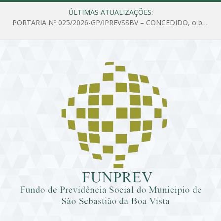
ÚLTIMAS ATUALIZAÇÕES:
PORTARIA Nº 025/2026-GP/IPREVSSBV – CONCEDIDO, o benefício de PENSÃO a MARIA ESTELA DOS SANTOS SOUZA