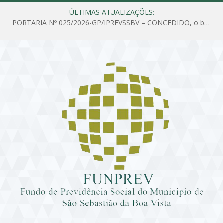
ÚLTIMAS ATUALIZAÇÕES:
PORTARIA Nº 025/2026-GP/IPREVSSBV – CONCEDIDO, o benefício de PENSÃO a MARIA ESTELA DOS SANTOS SOUZA