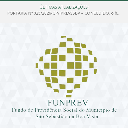
ÚLTIMAS ATUALIZAÇÕES:
PORTARIA Nº 025/2026-GP/IPREVSSBV – CONCEDIDO, o benefício de PENSÃO a MARIA ESTELA DOS SANTOS SOUZA