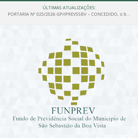
ÚLTIMAS ATUALIZAÇÕES:
PORTARIA Nº 025/2026-GP/IPREVSSBV – CONCEDIDO, o benefício de PENSÃO a MARIA ESTELA DOS SANTOS SOUZA