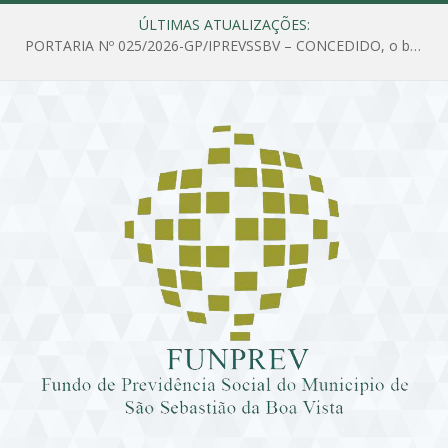
ÚLTIMAS ATUALIZAÇÕES:
PORTARIA Nº 025/2026-GP/IPREVSSBV – CONCEDIDO, o benefício de PENSÃO a MARIA ESTELA DOS SANTOS SOUZA