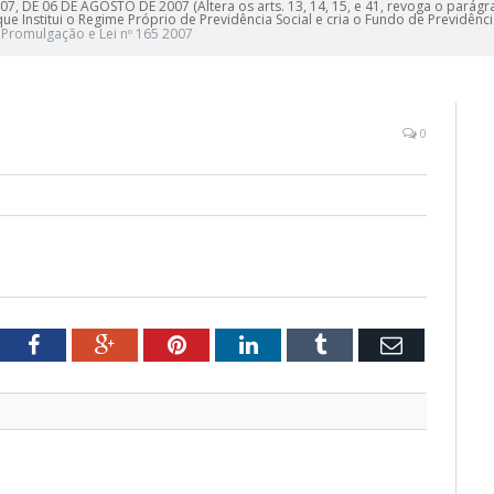
07, DE 06 DE AGOSTO DE 2007 (Altera os arts. 13, 14, 15, e 41, revoga o parágraf
 que Institui o Regime Próprio de Previdência Social e cria o Fundo de Previdên
Promulgação e Lei nº 165 2007
0
tter
Facebook
Google+
Pinterest
LinkedIn
Tumblr
Email