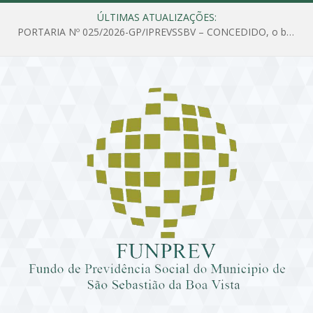
ÚLTIMAS ATUALIZAÇÕES:
PORTARIA Nº 025/2026-GP/IPREVSSBV – CONCEDIDO, o benefício de PENSÃO a MARIA ESTELA DOS SANTOS SOUZA