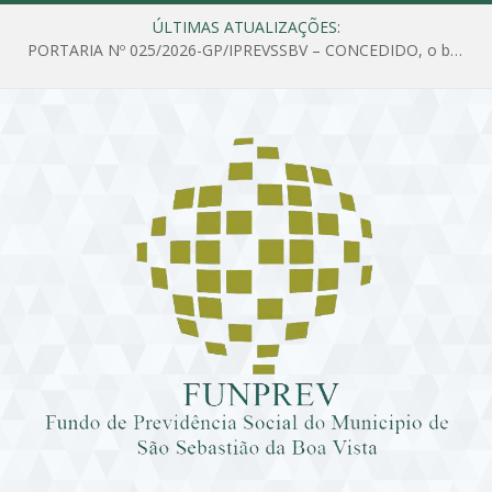
ÚLTIMAS ATUALIZAÇÕES:
PORTARIA Nº 025/2026-GP/IPREVSSBV – CONCEDIDO, o benefício de PENSÃO a MARIA ESTELA DOS SANTOS SOUZA