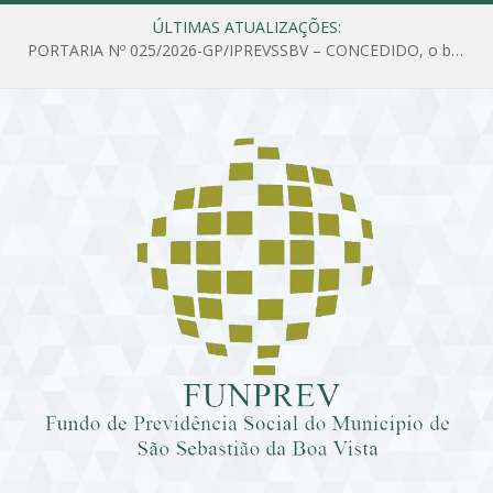
ÚLTIMAS ATUALIZAÇÕES:
PORTARIA Nº 025/2026-GP/IPREVSSBV – CONCEDIDO, o benefício de PENSÃO a MARIA ESTELA DOS SANTOS SOUZA