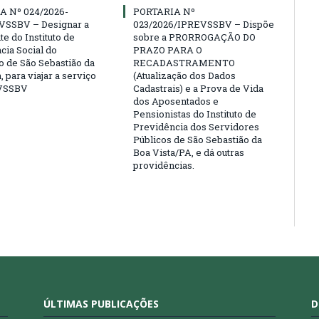
A Nº 024/2026-
PORTARIA Nº
VSSBV – Designar a
023/2026/IPREVSSBV – Dispõe
e do Instituto de
sobre a PRORROGAÇÃO DO
cia Social do
PRAZO PARA O
o de São Sebastião da
RECADASTRAMENTO
, para viajar a serviço
(Atualização dos Dados
VSSBV
Cadastrais) e a Prova de Vida
dos Aposentados e
Pensionistas do Instituto de
Previdência dos Servidores
Públicos de São Sebastião da
Boa Vista/PA, e dá outras
providências.
ÚLTIMAS PUBLICAÇÕES
D