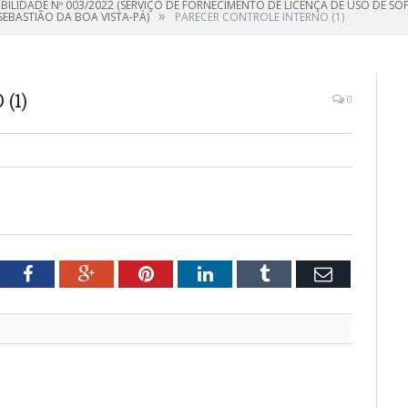
GIBILIDADE Nº 003/2022 (SERVIÇO DE FORNECIMENTO DE LICENÇA DE USO DE 
»
EBASTIÃO DA BOA VISTA-PÁ)
PARECER CONTROLE INTERNO (1)
(1)
0
tter
Facebook
Google+
Pinterest
LinkedIn
Tumblr
Email