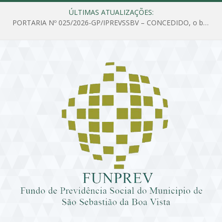
ÚLTIMAS ATUALIZAÇÕES:
PORTARIA Nº 025/2026-GP/IPREVSSBV – CONCEDIDO, o benefício de PENSÃO a MARIA ESTELA DOS SANTOS SOUZA