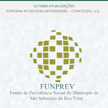
ÚLTIMAS ATUALIZAÇÕES:
PORTARIA Nº 025/2026-GP/IPREVSSBV – CONCEDIDO, o benefício de PENSÃO a MARIA ESTELA DOS SANTOS SOUZA