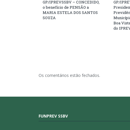
GP/IPREVSSBV – CONCEDIDO,
GP/IPRE
o benefício de PENSÃO a
President
MARIA ESTELA DOS SANTOS
Previdên
SOUZA
Municípi
Boa Vista
do IPRE
Os comentários estão fechados.
FUNPREV SSBV