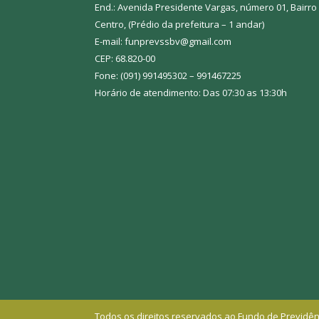
End.: Avenida Presidente Vargas, número 01, Bairro
Centro, (Prédio da prefeitura – 1 andar)
E-mail: funprevssbv@gmail.com
CEP: 68.820-00
Fone: (091) 991495302 – 991467225
Horário de atendimento: Das 07:30 as 13:30h
Todos os direitos reservados ao Fundo de Previdên