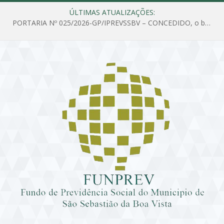
ÚLTIMAS ATUALIZAÇÕES:
PORTARIA Nº 025/2026-GP/IPREVSSBV – CONCEDIDO, o benefício de PENSÃO a MARIA ESTELA DOS SANTOS SOUZA