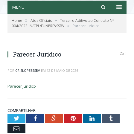
MENU
»
»
Home
Atos Oficiais
Terceiro Aditivo ao Contrato Nº
»
004/2023-IN/CPL/FUNPREVSSBV
Parecer Jurídico
Parecer Jurídico
0
POR
CRISLOPESSSBV
EM
12 DE MAIO DE 2026
Parecer Jurídico
COMPARTILHAR:
Twitter
Facebook
Google+
Pinterest
LinkedIn
Tumblr
Email