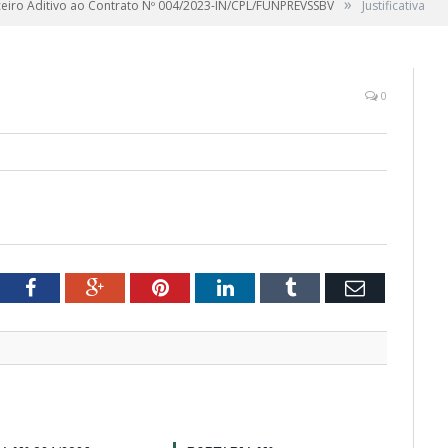
»
ceiro Aditivo ao Contrato Nº 004/2023-IN/CPL/FUNPREVSSBV
Justificativa
0
tter
Facebook
Google+
Pinterest
LinkedIn
Tumblr
Email