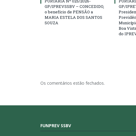
PORTARIA Nº 025/2026-
PORTARI
GP/IPREVSSBV – CONCEDIDO,
GP/IPRE
o benefício de PENSÃO a
President
MARIA ESTELA DOS SANTOS
Previdên
SOUZA
Municípi
Boa Vista
do IPRE
Os comentários estão fechados.
FUNPREV SSBV