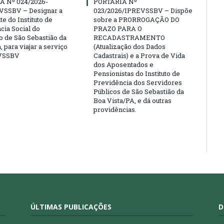
A Nº 024/2026-
PORTARIA Nº
VSSBV – Designar a
023/2026/IPREVSSBV – Dispõe
e do Instituto de
sobre a PRORROGAÇÃO DO
cia Social do
PRAZO PARA O
o de São Sebastião da
RECADASTRAMENTO
, para viajar a serviço
(Atualização dos Dados
VSSBV
Cadastrais) e a Prova de Vida
dos Aposentados e
Pensionistas do Instituto de
Previdência dos Servidores
Públicos de São Sebastião da
Boa Vista/PA, e dá outras
providências.
ÚLTIMAS PUBLICAÇÕES
D