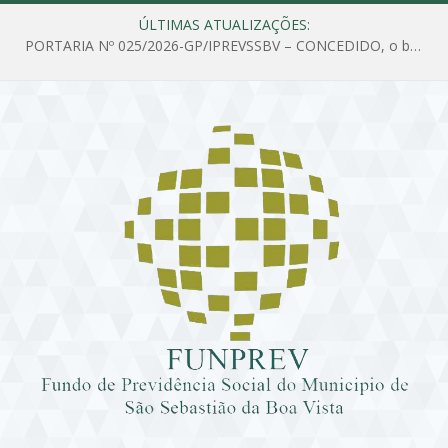
ÚLTIMAS ATUALIZAÇÕES:
PORTARIA Nº 025/2026-GP/IPREVSSBV – CONCEDIDO, o benefício de PENSÃO a MARIA ESTELA DOS SANTOS SOUZA