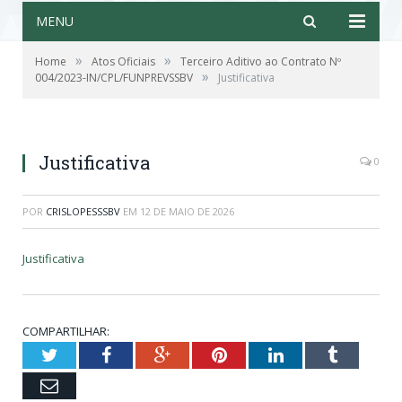
MENU
»
»
Home
Atos Oficiais
Terceiro Aditivo ao Contrato Nº
»
004/2023-IN/CPL/FUNPREVSSBV
Justificativa
Justificativa
0
POR
CRISLOPESSSBV
EM
12 DE MAIO DE 2026
Justificativa
COMPARTILHAR:
Twitter
Facebook
Google+
Pinterest
LinkedIn
Tumblr
Email