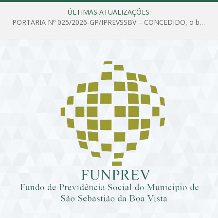
ÚLTIMAS ATUALIZAÇÕES:
PORTARIA Nº 025/2026-GP/IPREVSSBV – CONCEDIDO, o benefício de PENSÃO a MARIA ESTELA DOS SANTOS SOUZA