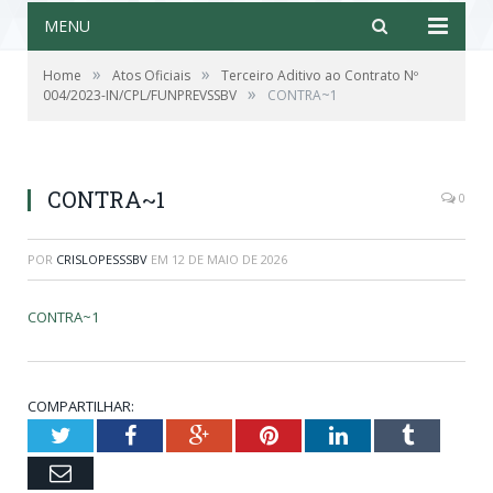
MENU
»
»
Home
Atos Oficiais
Terceiro Aditivo ao Contrato Nº
»
004/2023-IN/CPL/FUNPREVSSBV
CONTRA~1
CONTRA~1
0
POR
CRISLOPESSSBV
EM
12 DE MAIO DE 2026
CONTRA~1
COMPARTILHAR:
Twitter
Facebook
Google+
Pinterest
LinkedIn
Tumblr
Email