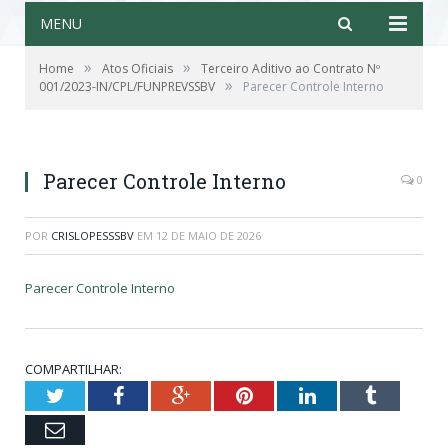
MENU
»
»
Home
Atos Oficiais
Terceiro Aditivo ao Contrato Nº
»
001/2023-IN/CPL/FUNPREVSSBV
Parecer Controle Interno
Parecer Controle Interno
0
POR
CRISLOPESSSBV
EM
12 DE MAIO DE 2026
Parecer Controle Interno
COMPARTILHAR:
Twitter
Facebook
Google+
Pinterest
LinkedIn
Tumblr
Email