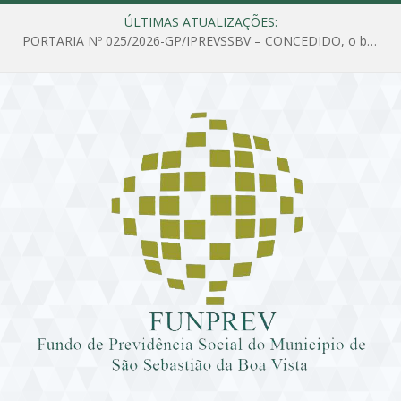
ÚLTIMAS ATUALIZAÇÕES:
PORTARIA Nº 025/2026-GP/IPREVSSBV – CONCEDIDO, o benefício de PENSÃO a MARIA ESTELA DOS SANTOS SOUZA