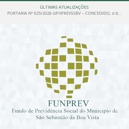
ÚLTIMAS ATUALIZAÇÕES:
PORTARIA Nº 025/2026-GP/IPREVSSBV – CONCEDIDO, o benefício de PENSÃO a MARIA ESTELA DOS SANTOS SOUZA