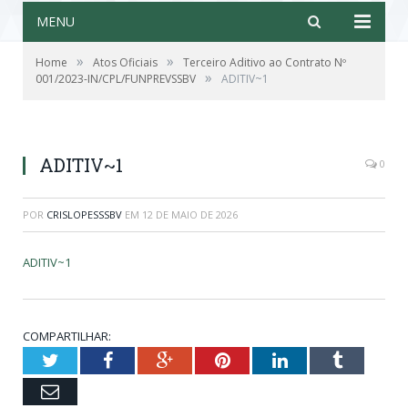
MENU
»
»
Home
Atos Oficiais
Terceiro Aditivo ao Contrato Nº
»
001/2023-IN/CPL/FUNPREVSSBV
ADITIV~1
ADITIV~1
0
POR
CRISLOPESSSBV
EM
12 DE MAIO DE 2026
ADITIV~1
COMPARTILHAR:
Twitter
Facebook
Google+
Pinterest
LinkedIn
Tumblr
Email