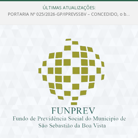
ÚLTIMAS ATUALIZAÇÕES:
PORTARIA Nº 025/2026-GP/IPREVSSBV – CONCEDIDO, o benefício de PENSÃO a MARIA ESTELA DOS SANTOS SOUZA