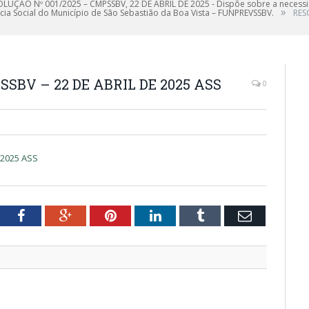
OLUÇÃO Nº 001/2025 – CMPSSBV, 22 DE ABRIL DE 2025 - Dispõe sobre a nece
»
ia Social do Município de São Sebastião da Boa Vista – FUNPREVSSBV.
RES
SSBV – 22 DE ABRIL DE 2025 ASS
0
 2025 ASS
tter
Facebook
Google+
Pinterest
LinkedIn
Tumblr
Email