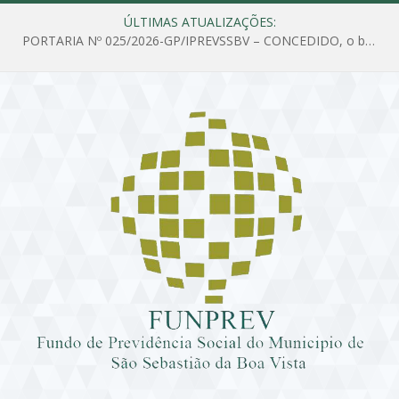
ÚLTIMAS ATUALIZAÇÕES:
PORTARIA Nº 025/2026-GP/IPREVSSBV – CONCEDIDO, o benefício de PENSÃO a MARIA ESTELA DOS SANTOS SOUZA