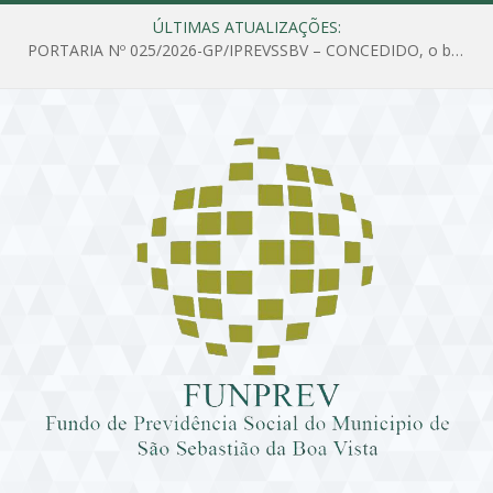
ÚLTIMAS ATUALIZAÇÕES:
PORTARIA Nº 025/2026-GP/IPREVSSBV – CONCEDIDO, o benefício de PENSÃO a MARIA ESTELA DOS SANTOS SOUZA