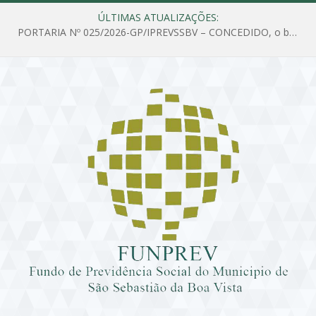
ÚLTIMAS ATUALIZAÇÕES:
PORTARIA Nº 025/2026-GP/IPREVSSBV – CONCEDIDO, o benefício de PENSÃO a MARIA ESTELA DOS SANTOS SOUZA