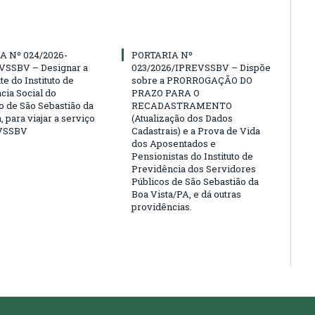
A Nº 024/2026-
PORTARIA Nº
VSSBV – Designar a
023/2026/IPREVSSBV – Dispõe
e do Instituto de
sobre a PRORROGAÇÃO DO
cia Social do
PRAZO PARA O
o de São Sebastião da
RECADASTRAMENTO
, para viajar a serviço
(Atualização dos Dados
VSSBV
Cadastrais) e a Prova de Vida
dos Aposentados e
Pensionistas do Instituto de
Previdência dos Servidores
Públicos de São Sebastião da
Boa Vista/PA, e dá outras
providências.