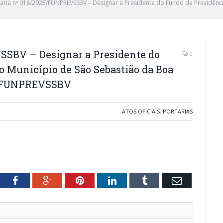
aria nº 018/2025/FUNPREVSSBV – Designar a Presidente do Fundo de Previdênci
SSBV – Designar a Presidente do
0
o Município de São Sebastião da Boa
do FUNPREVSSBV
ATOS OFICIAIS
,
PORTARIAS
tter
Facebook
Google+
Pinterest
LinkedIn
Tumblr
Email