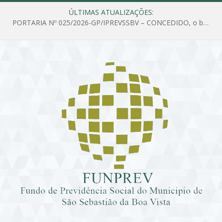
ÚLTIMAS ATUALIZAÇÕES:
PORTARIA Nº 025/2026-GP/IPREVSSBV – CONCEDIDO, o benefício de PENSÃO a MARIA ESTELA DOS SANTOS SOUZA