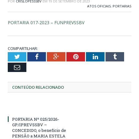
POR
CRISLOPESSSBV
EM
19 DE SETEMBRO DE 2023
ATOS OFICIAIS
,
PORTARIAS
PORTARIA 017-2023 – FUNPREVSSBV
COMPARTILHAR:
Twitter
Facebook
Google+
Pinterest
LinkedIn
Tumblr
Email
CONTEÚDO RELACIONADO
PORTARIA Nº 025/2026-
GP/IPREVSSBV –
CONCEDIDO, o benefício de
PENSÃO a MARIA ESTELA