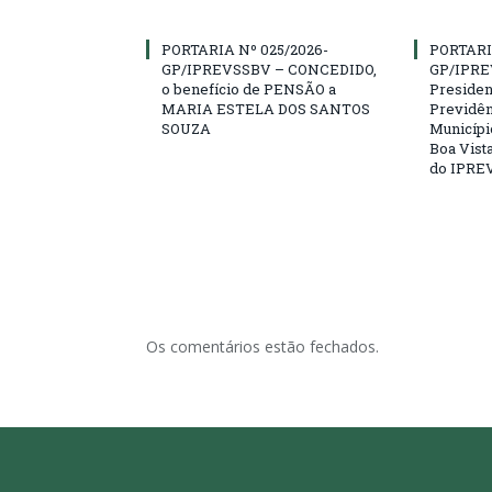
PORTARIA Nº 025/2026-
PORTARI
GP/IPREVSSBV – CONCEDIDO,
GP/IPRE
o benefício de PENSÃO a
President
MARIA ESTELA DOS SANTOS
Previdên
SOUZA
Municípi
Boa Vista
do IPRE
Os comentários estão fechados.