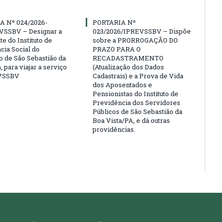
A Nº 024/2026-
PORTARIA Nº
VSSBV – Designar a
023/2026/IPREVSSBV – Dispõe
e do Instituto de
sobre a PRORROGAÇÃO DO
cia Social do
PRAZO PARA O
o de São Sebastião da
RECADASTRAMENTO
, para viajar a serviço
(Atualização dos Dados
VSSBV
Cadastrais) e a Prova de Vida
dos Aposentados e
Pensionistas do Instituto de
Previdência dos Servidores
Públicos de São Sebastião da
Boa Vista/PA, e dá outras
providências.