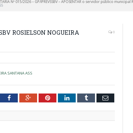
TARIA Nº 015/2026 – GP/IPREVSSBV – APOSENTAR o servidor público municipal 
SS
SSBV ROSIELSON NOGUEIRA
0
EIRA SANTANA ASS
tter
Facebook
Google+
Pinterest
LinkedIn
Tumblr
Email