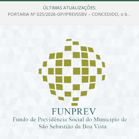
ÚLTIMAS ATUALIZAÇÕES:
PORTARIA Nº 025/2026-GP/IPREVSSBV – CONCEDIDO, o benefício de PENSÃO a MARIA ESTELA DOS SANTOS SOUZA