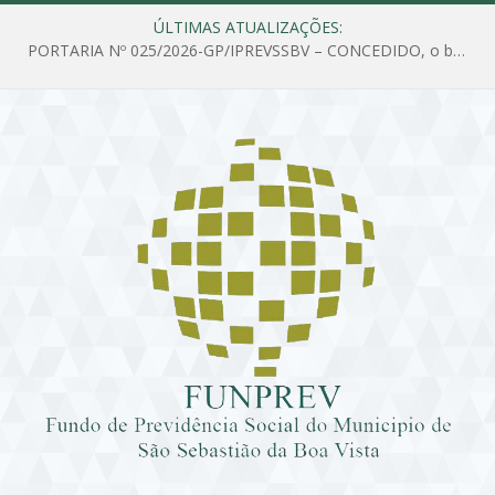
ÚLTIMAS ATUALIZAÇÕES:
PORTARIA Nº 025/2026-GP/IPREVSSBV – CONCEDIDO, o benefício de PENSÃO a MARIA ESTELA DOS SANTOS SOUZA