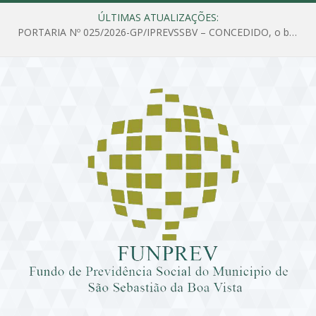
ÚLTIMAS ATUALIZAÇÕES:
PORTARIA Nº 025/2026-GP/IPREVSSBV – CONCEDIDO, o benefício de PENSÃO a MARIA ESTELA DOS SANTOS SOUZA