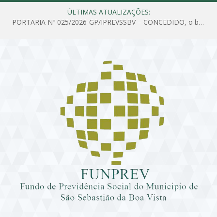
ÚLTIMAS ATUALIZAÇÕES:
PORTARIA Nº 025/2026-GP/IPREVSSBV – CONCEDIDO, o benefício de PENSÃO a MARIA ESTELA DOS SANTOS SOUZA