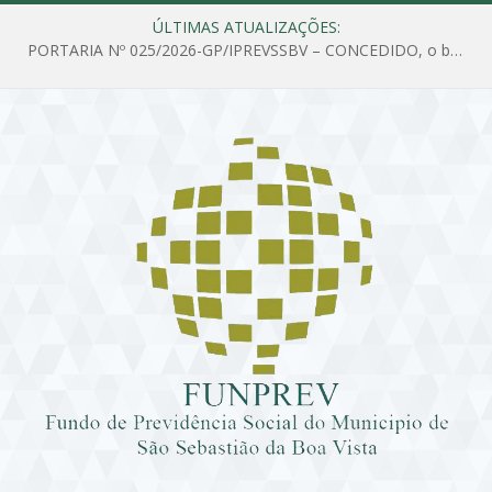
ÚLTIMAS ATUALIZAÇÕES:
PORTARIA Nº 025/2026-GP/IPREVSSBV – CONCEDIDO, o benefício de PENSÃO a MARIA ESTELA DOS SANTOS SOUZA